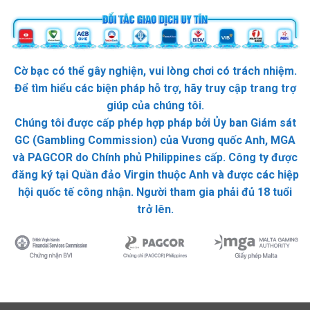
Cờ bạc có thể gây nghiện, vui lòng chơi có trách nhiệm.
Để tìm hiểu các biện pháp hỗ trợ, hãy truy cập trang trợ
giúp của chúng tôi.
Chúng tôi được cấp phép hợp pháp bởi Ủy ban Giám sát
GC (Gambling Commission) của Vương quốc Anh, MGA
và
PAGCOR
do Chính phủ Philippines cấp. Công ty được
đăng ký tại Quần đảo Virgin thuộc Anh và được các hiệp
hội quốc tế công nhận. Người tham gia phải đủ 18 tuổi
trở lên.