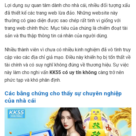
Lợi dụng sự quan tâm dành cho nhà cái, nhiều đối tượng xấu
đã thiết kế các trang web lừa đảo. Những website này
thường có giao diện được sao chép rất tinh vi giống với
trang web chính thức. Mục tiêu của chúng là chiếm đoạt tài
sản và thu thập thông tin cá nhân của người dùng.
Nhiều thành viên vì chưa có nhiều kinh nghiệm đã vô tình truy
cập vào các địa chỉ giả mạo. Điều này khiến họ bị tổn thất về
tài chính và có suy nghĩ không đúng về thương hiệu. Sự việc
này làm cho nghi vấn
KK55 có uy tín không
càng trở nên
phức tạp và khó phân định.
Các bằng chứng cho thấy sự chuyên nghiệp
của nhà cái