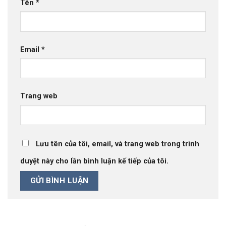
Tên
*
Email
*
Trang web
Lưu tên của tôi, email, và trang web trong trình
duyệt này cho lần bình luận kế tiếp của tôi.