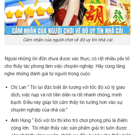
Cảm nhận của người chơi về độ uy tín nhà cái
Ngoài những lời đồn chưa được xác thực, có rất nhiều yếu tố
cho thấy tác phong làm việc chuyên nghiệp. Hãy cùng lắng
nghe những đánh giá từ người trong cuộc:
Chị Lan “ Tôi lại đặc biệt ấn tượng với tốc độ xử lý giao
dịch, việc nạp và rút tiền diễn ra rất nhanh chóng, minh
bạch. Điều này giúp tới cảm thấy tin tưởng hơn vào sự
chuyên nghiệp của nhà cái.”
Anh Hùng “ Đối với tôi thì kho trò chơi phong phú là điểm
cộng lớn. Tôi nhận thấy các sản phẩm giải trí luôn được