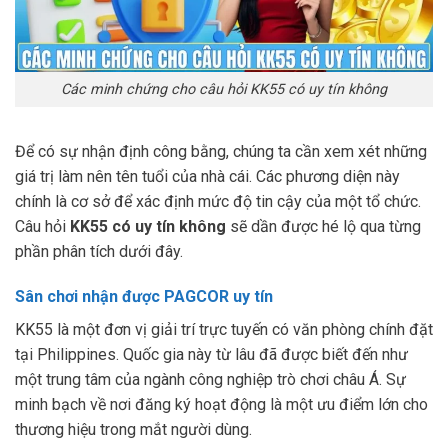
Các minh chứng cho câu hỏi KK55 có uy tín không
Để có sự nhận định công bằng, chúng ta cần xem xét những
giá trị làm nên tên tuổi của nhà cái. Các phương diện này
chính là cơ sở để xác định mức độ tin cậy của một tổ chức.
Câu hỏi
KK55 có uy tín không
sẽ dần được hé lộ qua từng
phần phân tích dưới đây.
Sân chơi nhận được PAGCOR uy tín
KK55 là một đơn vị giải trí trực tuyến có văn phòng chính đặt
tại Philippines. Quốc gia này từ lâu đã được biết đến như
một trung tâm của ngành công nghiệp trò chơi châu Á. Sự
minh bạch về nơi đăng ký hoạt động là một ưu điểm lớn cho
thương hiệu trong mắt người dùng.