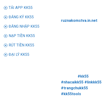
Thương hiệu:
KK55
TẢI APP KK55
Website:
ĐĂNG KÝ KK55
ruznakomstva.in.net
ĐĂNG NHẬP KK55
Phone:
0328779263
NẠP TIỀN KK55
Địa chỉ:
6/9C Huỳnh Tấn
Phát, Tân Thuận Đông,
RÚT TIỀN KK55
Quận 7, Thành phố Hồ
Chí Minh, Việt Nam
ĐẠI LÝ KK55
Email:
kk55tools@gmail.com
Hastags:
#kk55
#nhacaikk55
#linkkk55
#trangchukk55
#kk55tools