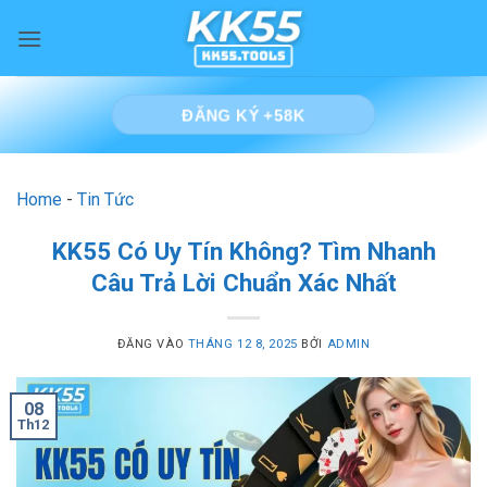
Bỏ
qua
nội
dung
ĐĂNG KÝ +58K
Home
-
Tin Tức
KK55 Có Uy Tín Không? Tìm Nhanh
Câu Trả Lời Chuẩn Xác Nhất
ĐĂNG VÀO
THÁNG 12 8, 2025
BỞI
ADMIN
08
Th12