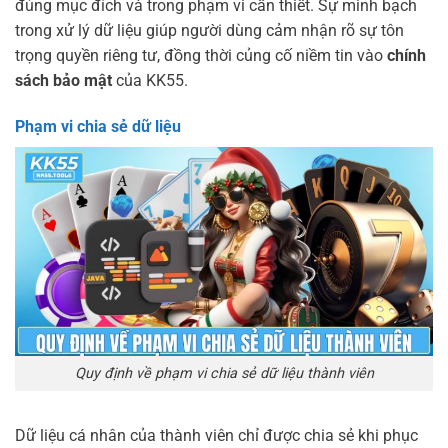
đúng mục đích và trong phạm vi cần thiết. Sự minh bạch
trong xử lý dữ liệu giúp người dùng cảm nhận rõ sự tôn
trọng quyền riêng tư, đồng thời củng cố niềm tin vào
chính
sách bảo mật
của KK55.
Phạm vi chia sẻ dữ liệu
Quy định về phạm vi chia sẻ dữ liệu thành viên
Dữ liệu cá nhân của thành viên chỉ được chia sẻ khi phục