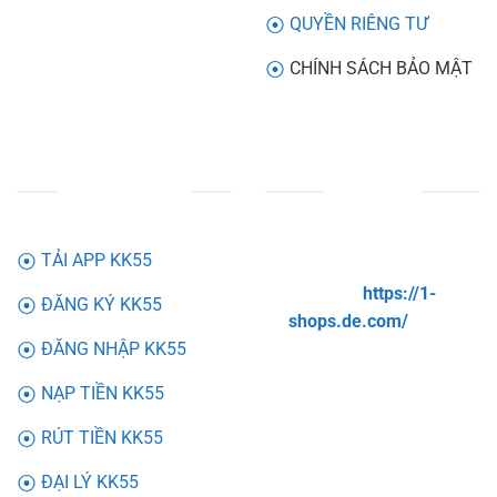
QUYỀN RIÊNG TƯ
nghiệm người dùng
được đặt lên hàng
CHÍNH SÁCH BẢO MẬT
đầu.
HƯỚNG DẪN
LIÊN HỆ
Thương hiệu:
KK55
TẢI APP KK55
Website:
https://1-
ĐĂNG KÝ KK55
shops.de.com/
ĐĂNG NHẬP KK55
Phone:
0328779263
NẠP TIỀN KK55
Địa chỉ:
6/9C Huỳnh
Tấn Phát, Tân Thuận
RÚT TIỀN KK55
Đông, Quận 7, Thành
phố Hồ Chí Minh, Việt
ĐẠI LÝ KK55