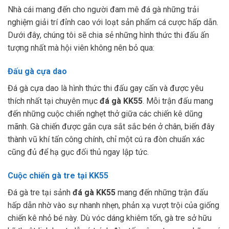
Nhà cái mang đến cho người đam mê đá gà những trải
nghiệm giải trí đỉnh cao với loạt sản phẩm cá cược hấp dẫn.
Dưới đây, chúng tôi sẽ chia sẻ những hình thức thi đấu ấn
tượng nhất mà hội viên không nên bỏ qua:
Đấu gà cựa dao
Đá gà cựa dao là hình thức thi đấu gay cấn và được yêu
thích nhất tại chuyên mục
đá gà KK55
. Mỗi trận đấu mang
đến những cuộc chiến nghẹt thở giữa các chiến kê dũng
mãnh. Gà chiến được gắn cựa sắt sắc bén ở chân, biến đây
thành vũ khí tấn công chính, chỉ một cú ra đòn chuẩn xác
cũng đủ để hạ gục đối thủ ngay lập tức.
Cuộc chiến gà tre tại KK55
Đá gà tre tại sảnh
đá gà KK55
mang đến những trận đấu
hấp dẫn nhờ vào sự nhanh nhẹn, phản xạ vượt trội của giống
chiến kê nhỏ bé này. Dù vóc dáng khiêm tốn, gà tre sở hữu