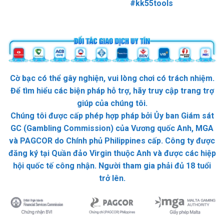
#kk55tools
Cờ bạc có thể gây nghiện, vui lòng chơi có trách nhiệm.
Để tìm hiểu các biện pháp hỗ trợ, hãy truy cập trang trợ
giúp của chúng tôi.
Chúng tôi được cấp phép hợp pháp bởi Ủy ban Giám sát
GC (Gambling Commission) của Vương quốc Anh, MGA
và
PAGCOR
do Chính phủ Philippines cấp. Công ty được
đăng ký tại Quần đảo Virgin thuộc Anh và được các hiệp
hội quốc tế công nhận. Người tham gia phải đủ 18 tuổi
trở lên.