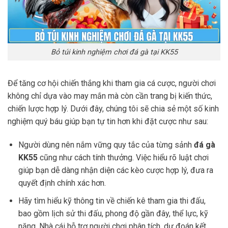
Bỏ túi kinh nghiệm chơi đá gà tại KK55
Để tăng cơ hội chiến thắng khi tham gia cá cược, người chơi
không chỉ dựa vào may mắn mà còn cần trang bị kiến thức,
chiến lược hợp lý. Dưới đây, chúng tôi sẽ chia sẻ một số kinh
nghiệm quý báu giúp bạn tự tin hơn khi đặt cược như sau:
Người dùng nên nắm vững quy tắc của từng sảnh
đá gà
KK55
cũng như cách tính thưởng. Việc hiểu rõ luật chơi
giúp bạn dễ dàng nhận diện các kèo cược hợp lý, đưa ra
quyết định chính xác hơn.
Hãy tìm hiểu kỹ thông tin về chiến kê tham gia thi đấu,
bao gồm lịch sử thi đấu, phong độ gần đây, thể lực, kỹ
năng. Nhà cái hỗ trợ người chơi phân tích, dự đoán kết